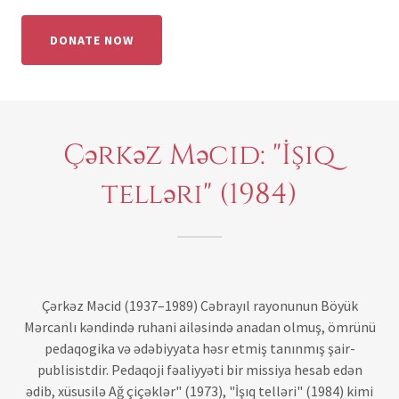
DONATE NOW
Çərkəz Məcid: "İşıq
telləri" (1984)
Çərkəz Məcid (1937–1989) Cəbrayıl rayonunun Böyük
Mərcanlı kəndində ruhani ailəsində anadan olmuş, ömrünü
pedaqogika və ədəbiyyata həsr etmiş tanınmış şair-
publisistdir. Pedaqoji fəaliyyəti bir missiya hesab edən
ədib, xüsusilə Ağ çiçəklər" (1973), "İşıq telləri" (1984) kimi