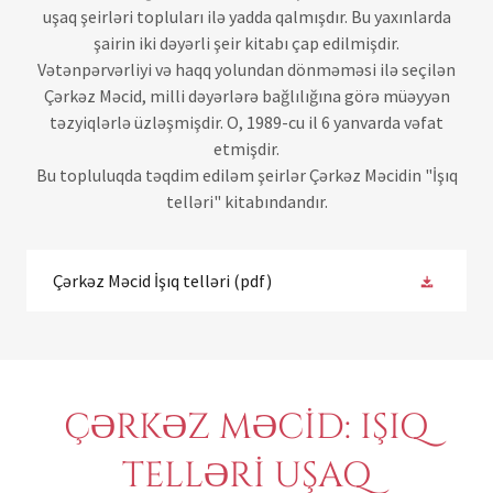
uşaq şeirləri topluları ilə yadda qalmışdır. Bu yaxınlarda
şairin iki dəyərli şeir kitabı çap edilmişdir.
Vətənpərvərliyi və haqq yolundan dönməməsi ilə seçilən
Çərkəz Məcid, milli dəyərlərə bağlılığına görə müəyyən
təzyiqlərlə üzləşmişdir. O, 1989-cu il 6 yanvarda vəfat
etmişdir.
Bu topluluqda təqdim ediləm şeirlər Çərkəz Məcidin "İşıq
telləri" kitabındandır.
Çərkəz Məcid İşıq telləri
(pdf)
ÇƏRKƏZ MƏCİD: IŞIQ
TELLƏRİ UŞAQ